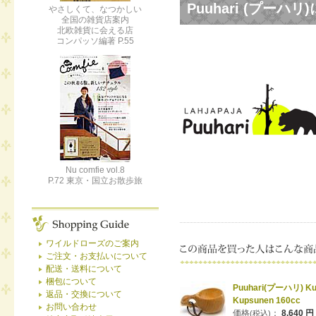
Puuhari (プーハ
やさしくて、なつかしい
全国の雑貨店案内
北欧雑貨に会える店
コンパッソ編著 P.55
Nu comfie vol.8
P.72 東京・国立お散歩旅
ワイルドローズのご案内
ご注文・お支払いについて
配送・送料について
梱包について
Puuhari(プーハリ) K
返品・交換について
Kupsunen 160cc
お問い合わせ
価格
：
8,640 円
(税込)