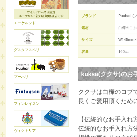
ブランド
Puuhari 
エーケルンド
素材
白樺のこぶ
サイズ
W145mm×
グスタフスベリ
容量
160cc
kuksa(ククサ)の
プーハリ
ククサは白樺のコブ
長くご愛用頂くため
フィンレイスン
【伝統的なお手入れ
伝統的なお手入れ方
ヴィクトリア