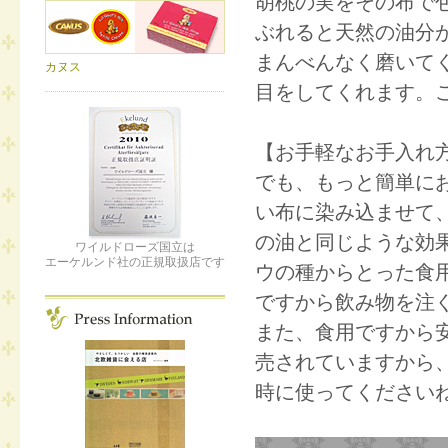
胡桃の実をその布で
ぶれると天然の油分
まんべんなく磨いて
カヌス
目をしてくれます。
【お手軽なお手入れ
でも、もっと簡単に
い布に染み込ませて
の油と同じような効
ワイルドローズ国立は
エーケルンド社の正規取扱店です
ウの種からとった食
ですから飲み物を注
また、食用ですから
売されていますから
時に使ってください