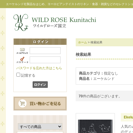
エーケルンド社製品をはじめ、ヨーロピアンテイストのリネン・食器・雑貨などのセレクトシ
ホーム
> 検索結果
検索結果
パスワードを忘れた方はこちら
商品カテゴリ：
指定なし
記憶する
商品名：
エーケルンド
70
件の商品がございます。
Eke
人気の
のディ